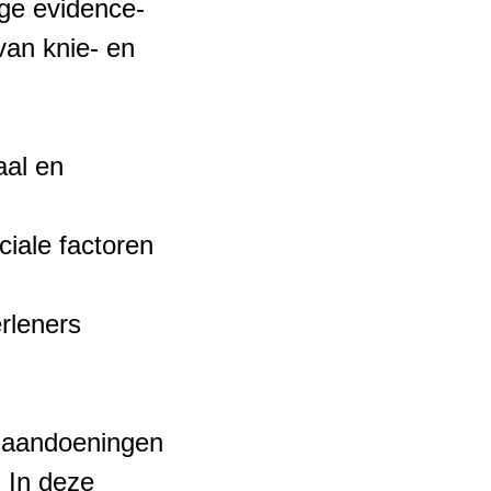
ige evidence-
van knie- en
aal en
ciale factoren
rleners
 aandoeningen
. In deze